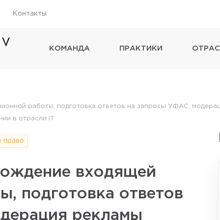
Контакты
КОМАНДА
ПРАКТИКИ
ОТРАС
онной работы, подготовка ответов на запросы УФАС, модерац
ии в отрасли IT
 право
вождение входящей
ы, подготовка ответов
одерация рекламы