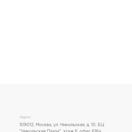
Адрес
109012, Москва, ул. Никольская, д. 10, БЦ
"Никольская Плаза", этаж 6, офис 616а.