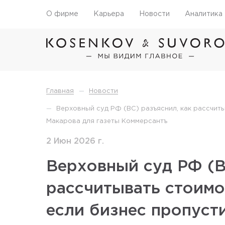
О фирме
Карьера
Новости
Аналитика
—
Главная
Новости
—
Верховный суд РФ (ВС) разъяснил, как рассчит
Макарова для газеты Коммерсантъ
2 Июн 2026 г.
Верховный суд РФ (В
рассчитывать стоимо
если бизнес пропуст