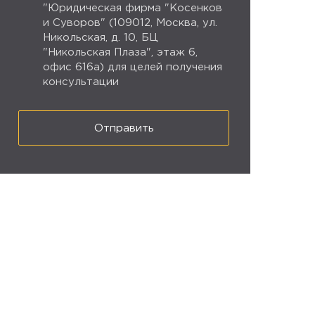
"Юридическая фирма "Косенков
и Суворов" (109012, Москва, ул.
Никольская, д. 10, БЦ
"Никольская Плаза", этаж 6,
офис 616а) для целей получения
консультации
Отправить