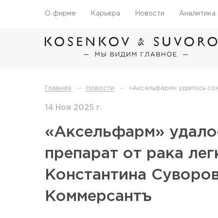
О фирме
Карьера
Новости
Аналитика
—
—
Главная
Новости
«Аксельфарм» удалось сох
14 Ноя 2025 г.
«Аксельфарм» удалос
препарат от рака ле
Константина Суворов
Коммерсантъ